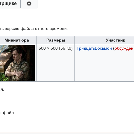
трщике
ть версию файла от того времени.
Миниатюра
Размеры
Участник
600 × 600
(56 Кб)
ТридцатьВосьмой
(
обсужден
л.
т файл: