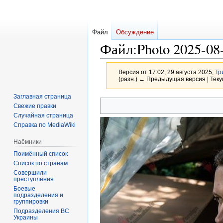
Файл
Обсуждение
Файл
:
Photo 2025-08
Версия от 17:02, 29 августа 2025;
Тр
(разн.) ← Предыдущая версия | Теку
Заглавная страница
Перейти
Перейти
Свежие правки
к
к
Случайная страница
навигации
поиску
Справка по MediaWiki
Наёмники
Поимённый список
Список по странам
Совершили
преступления
Боевые
подразделения и
группировки
Подразделения ВС
Украины