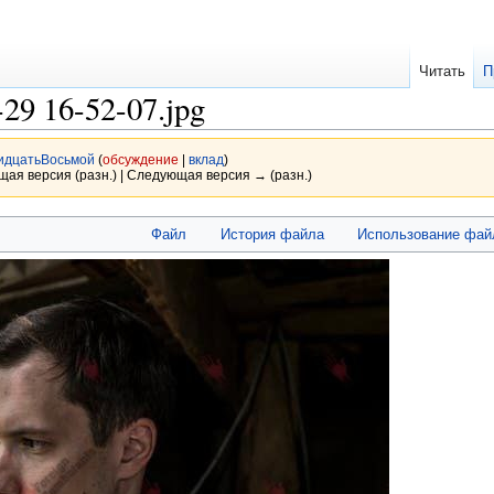
Читать
П
-29 16-52-07.jpg
идцатьВосьмой
(
обсуждение
|
вклад
)
щая версия (разн.) | Следующая версия → (разн.)
Файл
История файла
Использование фай