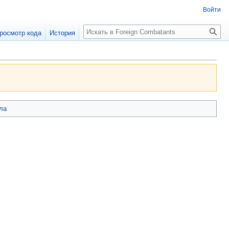
Войти
росмотр кода
История
ла