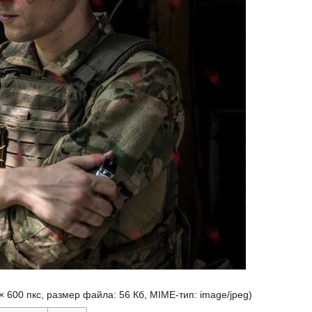
× 600 пкс, размер файла: 56 Кб, MIME-тип:
image/jpeg
)