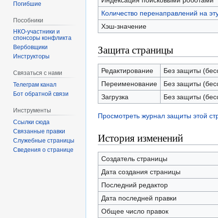
Индексация поисковыми роботами
Погибшие
Количество перенаправлений на эт
Пособники
Хэш-значение
спонсоры конфликта
Защита страницы
‏‎Вербовщики
Инструкторы
Редактирование
Без защиты (бес
Связаться с нами
Переименование
Без защиты (бес
Телеграм канал
Бот обратной связи
Загрузка
Без защиты (бес
Инструменты
Просмотреть журнал защиты этой с
Ссылки сюда
Связанные правки
История изменений
Служебные страницы
Сведения о странице
Создатель страницы
Дата создания страницы
Последний редактор
Дата последней правки
Общее число правок