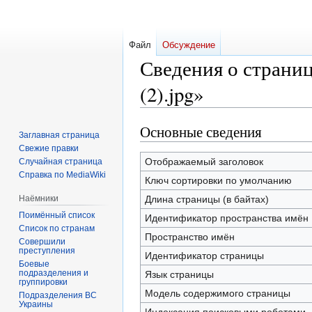
Файл
Обсуждение
Сведения о страниц
(2).jpg»
Основные сведения
Перейти
Перейти
Заглавная страница
к
к
Свежие правки
навигации
поиску
Отображаемый заголовок
Случайная страница
Справка по MediaWiki
Ключ сортировки по умолчанию
Наёмники
Длина страницы (в байтах)
Поимённый список
Идентификатор пространства имён
Список по странам
Пространство имён
Совершили
преступления
Идентификатор страницы
Боевые
подразделения и
Язык страницы
группировки
Модель содержимого страницы
Подразделения ВС
Украины