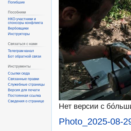
Погибшие
Пособники
спонсоры конфликта
‏‎Вербовщики
Инструкторы
Связаться с нами
Телеграм канал
Бот обратной связи
Инструменты
Ссылки сюда
Связанные правки
Служебные страницы
Версия для печати
Постоянная ссылка
Сведения о странице
Нет версии с бо́ль
Photo_2025-08-29