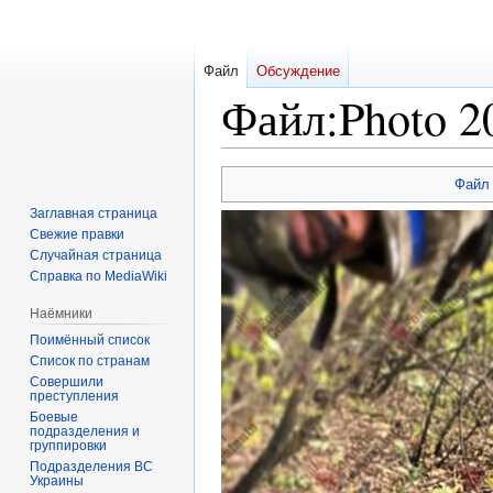
Файл
Обсуждение
Файл
:
Photo 2
Перейти
Перейти
Файл
к
к
Заглавная страница
навигации
поиску
Свежие правки
Случайная страница
Справка по MediaWiki
Наёмники
Поимённый список
Список по странам
Совершили
преступления
Боевые
подразделения и
группировки
Подразделения ВС
Украины