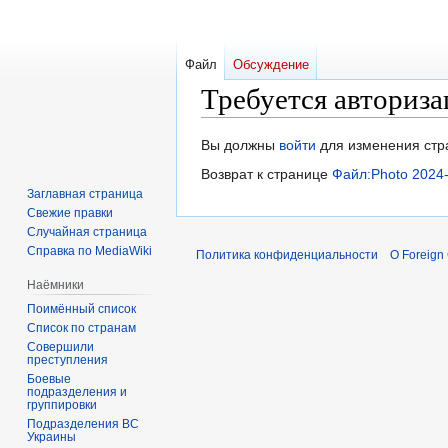
Файл
Обсуждение
Требуется авториза
Перейти
Перейти
Вы должны
войти
для изменения стр
к
к
Возврат к странице
Файл:Photo 2024-
навигации
поиску
Заглавная страница
Свежие правки
Случайная страница
Справка по MediaWiki
Политика конфиденциальности
О Foreign
Наёмники
Поимённый список
Список по странам
Совершили
преступления
Боевые
подразделения и
группировки
Подразделения ВС
Украины