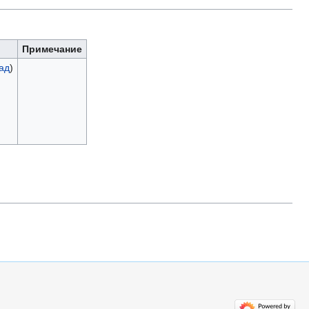
Примечание
ад
)