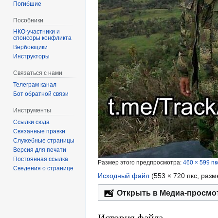
Погибшие
Пособники
спонсоры конфликта
‏‎Вербовщики
Инструкторы
Связаться с нами
Телеграм канал
Бот обратной связи
Инструменты
Ссылки сюда
Связанные правки
Служебные страницы
Версия для печати
Постоянная ссылка
Размер этого предпросмотра:
460 × 599 пк
Сведения о странице
Исходный файл
‎
(553 × 720 пкс, раз
Открыть в Медиа-просмо
История файла