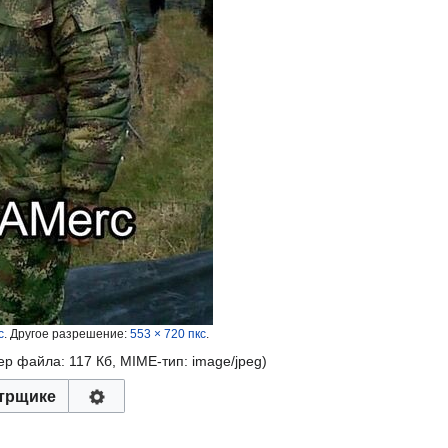
с
.
Другое разрешение:
553 × 720 пкс
.
мер файла: 117 Кб, MIME-тип:
image/jpeg
)
трщике