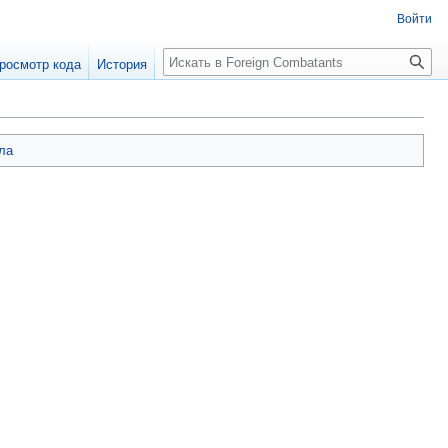
Войти
росмотр кода
История
ла