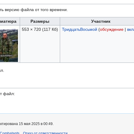
ть версию файла от того времени.
ниатюра
Размеры
Участник
553 × 720
(117 Кб)
ТридцатьВосьмой
(
обсуждение
|
вкл
л.
т файл:
ктирована 15 мая 2025 в 00:49.
 Combatants
Отказ от ответственности