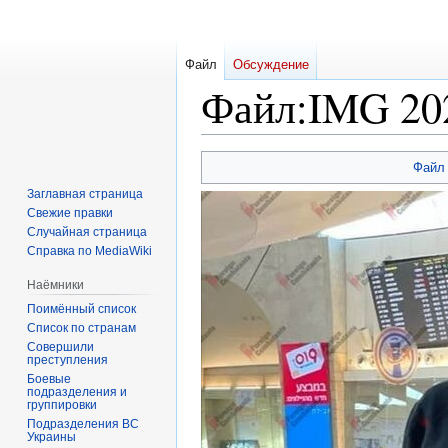
Файл
Обсуждение
Файл
:
IMG 20
Перейти
Перейти
Файл
к
к
Заглавная страница
навигации
поиску
Свежие правки
Случайная страница
Справка по MediaWiki
Наёмники
Поимённый список
Список по странам
Совершили
преступления
Боевые
подразделения и
группировки
Подразделения ВС
Украины