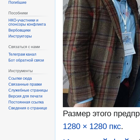
Погибшие
Пособники
спонсоры конфликта
‏‎Вербовщики
Инструкторы
Связаться с нами
Телеграм канал
Бот обратной связи
Инструменты
Ссылки сюда
Связанные правки
Служебные страницы
Версия для печати
Постоянная ссылка
Сведения о странице
Размер этого предп
1280 × 1280 пкс
.