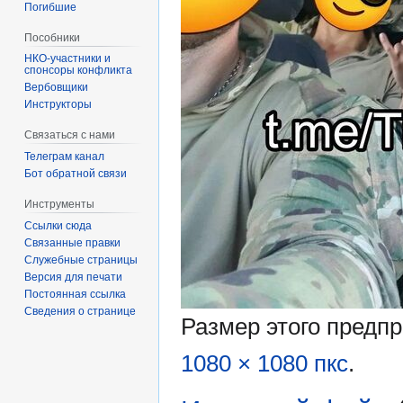
Погибшие
Пособники
спонсоры конфликта
‏‎Вербовщики
Инструкторы
Связаться с нами
Телеграм канал
Бот обратной связи
Инструменты
Ссылки сюда
Связанные правки
Служебные страницы
Версия для печати
Постоянная ссылка
Сведения о странице
Размер этого предп
1080 × 1080 пкс
.