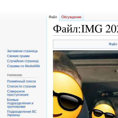
Файл
Обсуждение
Файл
:
IMG 202
Перейти
Перейти
Файл
к
к
Заглавная страница
навигации
поиску
Свежие правки
Случайная страница
Справка по MediaWiki
Наёмники
Поимённый список
Список по странам
Совершили
преступления
Боевые
подразделения и
группировки
Подразделения ВС
Украины