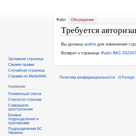
Файл
Обсуждение
Требуется авториза
Перейти
Перейти
Вы должны
войти
для изменения стр
к
к
Возврат к странице
Файл:IMG 202507
навигации
поиску
Заглавная страница
Свежие правки
Случайная страница
Справка по MediaWiki
Политика конфиденциальности
О Foreign
Наёмники
Поимённый список
Список по странам
Совершили
преступления
Боевые
подразделения и
группировки
Подразделения ВС
Украины