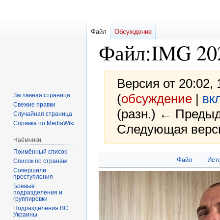
Файл
Обсуждение
Файл
:
IMG 20
Версия от 20:02,
(
обсуждение
|
вк
Заглавная страница
Свежие правки
(разн.) ← Предыд
Случайная страница
Справка по MediaWiki
Следующая верси
Наёмники
Поимённый список
Перейти
Перейти
Файл
Ист
Список по странам
к
к
Совершили
преступления
навигации
поиску
Боевые
подразделения и
группировки
Подразделения ВС
Украины