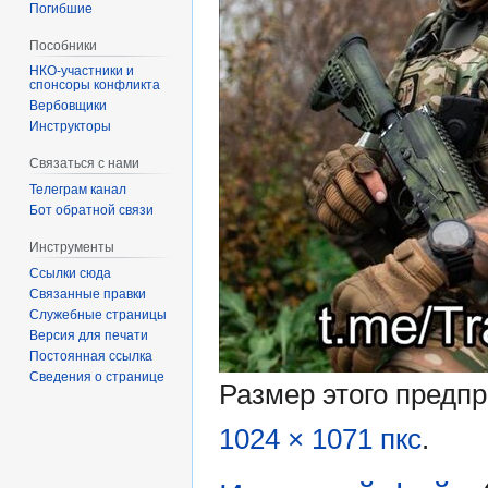
Погибшие
Пособники
спонсоры конфликта
‏‎Вербовщики
Инструкторы
Связаться с нами
Телеграм канал
Бот обратной связи
Инструменты
Ссылки сюда
Связанные правки
Служебные страницы
Версия для печати
Постоянная ссылка
Сведения о странице
Размер этого предп
1024 × 1071 пкс
.