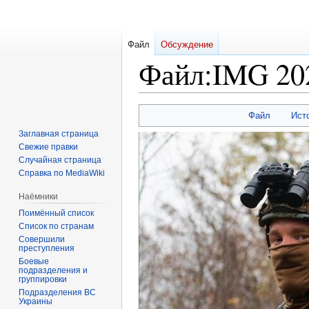
Файл
Обсуждение
Файл
:
IMG 20
Перейти
Перейти
Файл
Ист
к
к
Заглавная страница
навигации
поиску
Свежие правки
Случайная страница
Справка по MediaWiki
Наёмники
Поимённый список
Список по странам
Совершили
преступления
Боевые
подразделения и
группировки
Подразделения ВС
Украины