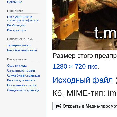
Погибшие
Пособники
спонсоры конфликта
‏‎Вербовщики
Инструкторы
Связаться с нами
Телеграм канал
Бот обратной связи
Размер этого предп
Инструменты
1280 × 720 пкс
.
Ссылки сюда
Связанные правки
Служебные страницы
Исходный файл
‎
Версия для печати
Постоянная ссылка
Сведения о странице
Кб, MIME-тип:
im
Открыть в Медиа-просмо