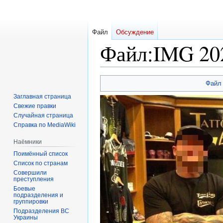
Файл
Обсуждение
Файл
:
IMG 202
Перейти
Перейти
Файл
к
к
Заглавная страница
навигации
поиску
Свежие правки
Случайная страница
Справка по MediaWiki
Наёмники
Поимённый список
Список по странам
Совершили
преступления
Боевые
подразделения и
группировки
Подразделения ВС
Украины