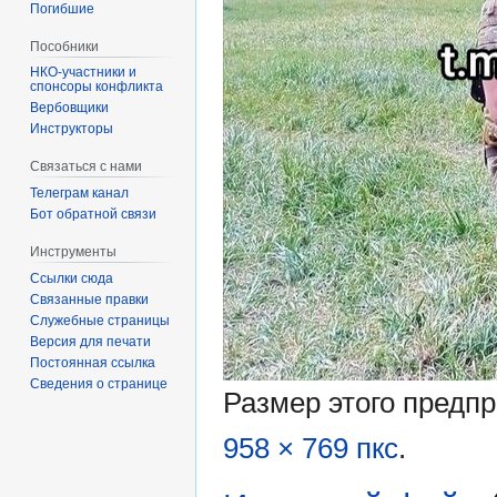
Погибшие
Пособники
спонсоры конфликта
‏‎Вербовщики
Инструкторы
Связаться с нами
Телеграм канал
Бот обратной связи
Инструменты
Ссылки сюда
Связанные правки
Служебные страницы
Версия для печати
Постоянная ссылка
Сведения о странице
Размер этого предп
958 × 769 пкс
.