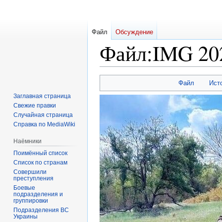
Файл
Обсуждение
Файл
:
IMG 20
Перейти
Перейти
Файл
Ист
к
к
Заглавная страница
навигации
поиску
Свежие правки
Случайная страница
Справка по MediaWiki
Наёмники
Поимённый список
Список по странам
Совершили
преступления
Боевые
подразделения и
группировки
Подразделения ВС
Украины