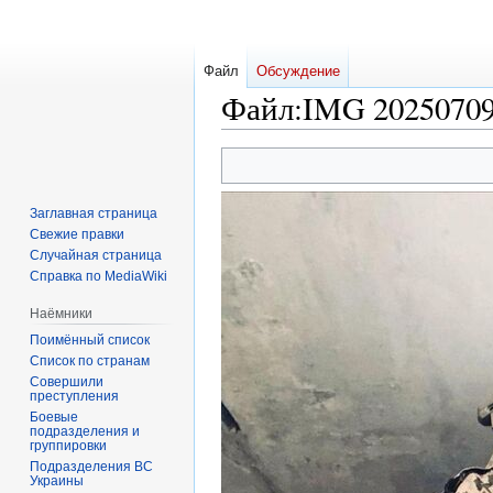
Файл
Обсуждение
Файл
:
IMG 20250709
Перейти
Перейти
к
к
навигации
поиску
Заглавная страница
Свежие правки
Случайная страница
Справка по MediaWiki
Наёмники
Поимённый список
Список по странам
Совершили
преступления
Боевые
подразделения и
группировки
Подразделения ВС
Украины