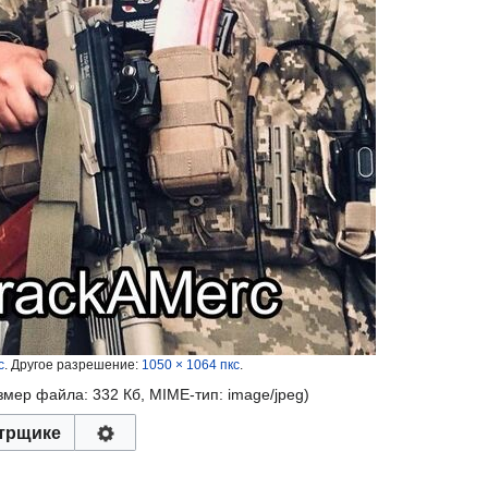
с
.
Другое разрешение:
1050 × 1064 пкс
.
азмер файла: 332 Кб, MIME-тип:
image/jpeg
)
трщике