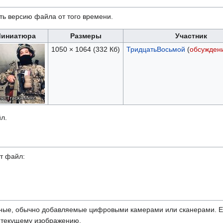
ть версию файла от того времени.
иниатюра
Размеры
Участник
1050 × 1064
(332 Кб)
ТридцатьВосьмой
(
обсужден
л.
т файл:
ные, обычно добавляемые цифровыми камерами или сканерами. Ес
ь текущему изображению.