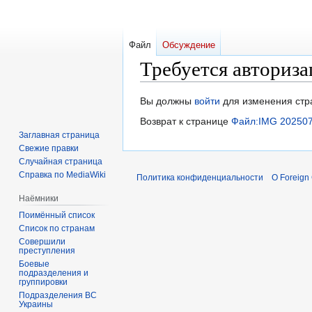
Файл
Обсуждение
Требуется авториза
Перейти
Перейти
Вы должны
войти
для изменения стр
к
к
Возврат к странице
Файл:IMG 202507
навигации
поиску
Заглавная страница
Свежие правки
Случайная страница
Справка по MediaWiki
Политика конфиденциальности
О Foreign
Наёмники
Поимённый список
Список по странам
Совершили
преступления
Боевые
подразделения и
группировки
Подразделения ВС
Украины