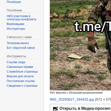
Погибшие
Пособники
спонсоры конфликта
‏‎Вербовщики
Инструкторы
Связаться с нами
Телеграм канал
Бот обратной связи
Инструменты
Ссылки сюда
Связанные правки
Служебные страницы
Версия для печати
Постоянная ссылка
Сведения о странице
Нет версии с бо́льшим разрешением.
IMG_20250627_184425.jpg
‎
(571 × 57
Открыть в Медиа-просмо