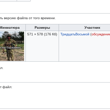
ть версию файла от того времени.
Миниатюра
Размеры
Участник
571 × 578
(176 Кб)
ТридцатьВосьмой
(
обсуждени
л.
т файл: