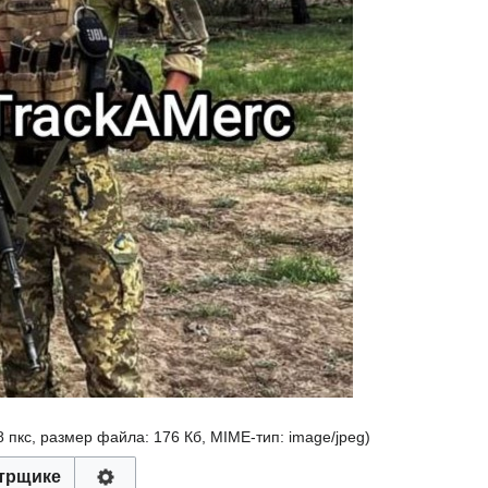
8 пкс, размер файла: 176 Кб, MIME-тип:
image/jpeg
)
трщике