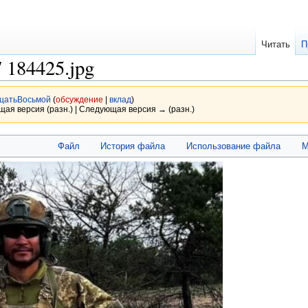
Читать
П
 184425.jpg
цатьВосьмой
(
обсуждение
|
вклад
)
щая версия (разн.) | Следующая версия → (разн.)
Файл
История файла
Использование файла
М