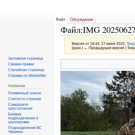
Файл
Обсуждение
Файл
:
IMG 20250627
Версия от 18:44, 27 июня 2025;
Трид
(разн.) ← Предыдущая версия | Теку
Заглавная страница
Перейти
Перейти
Свежие правки
к
к
Случайная страница
навигации
поиску
Справка по MediaWiki
Наёмники
Поимённый список
Список по странам
Совершили
преступления
Боевые
подразделения и
группировки
Подразделения ВС
Украины