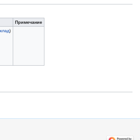
Примечание
клад
)