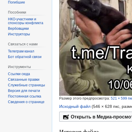
Погибшие
Пособники
спонсоры конфликта
‏‎Вербовщики
Инструкторы
Связаться с нами
Телеграм канал
Бот обратной связи
Инструменты
Ссылки сюда
Связанные правки
Служебные страницы
Версия для печати
Постоянная ссылка
Размер этого предпросмотра:
521 × 599 пк
Сведения о странице
Исходный файл
‎
(546 × 628 пкс, раз
Открыть в Медиа-просмо
История файла