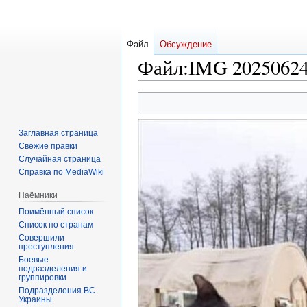
Файл
Обсуждение
Файл
:
IMG 20250624 
Перейти
Перейти
к
к
навигации
поиску
Заглавная страница
Свежие правки
Случайная страница
Справка по MediaWiki
Наёмники
Поимённый список
Список по странам
Совершили
преступления
Боевые
подразделения и
группировки
Подразделения ВС
Украины