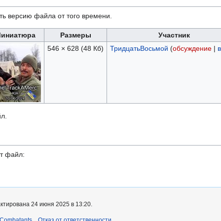
ть версию файла от того времени.
иниатюра
Размеры
Участник
546 × 628
(48 Кб)
ТридцатьВосьмой
(
обсуждение
|
в
л.
т файл:
ктирована 24 июня 2025 в 13:20.
 Combatants
Отказ от ответственности