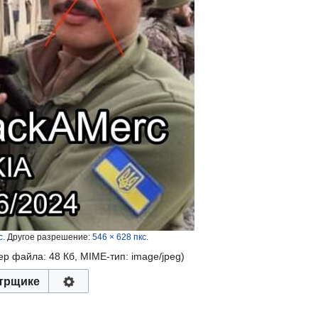
с
.
Другое разрешение:
546 × 628 пкс
.
мер файла: 48 Кб, MIME-тип:
image/jpeg
)
трщике