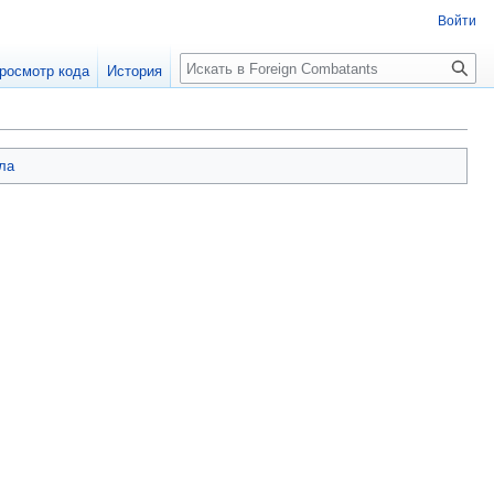
Войти
росмотр кода
История
ла