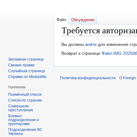
Файл
Обсуждение
Требуется авториза
Перейти
Перейти
Вы должны
войти
для изменения стр
к
к
Возврат к странице
Файл:IMG 202506
навигации
поиску
Заглавная страница
Свежие правки
Случайная страница
Справка по MediaWiki
Политика конфиденциальности
О Foreign
Наёмники
Поимённый список
Список по странам
Совершили
преступления
Боевые
подразделения и
группировки
Подразделения ВС
Украины