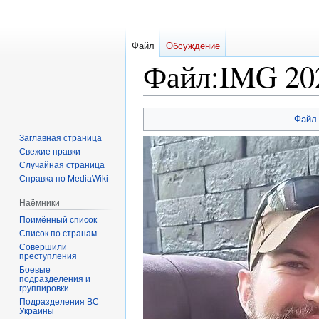
Файл
Обсуждение
Файл
:
IMG 202
Перейти
Перейти
Файл
к
к
Заглавная страница
навигации
поиску
Свежие правки
Случайная страница
Справка по MediaWiki
Наёмники
Поимённый список
Список по странам
Совершили
преступления
Боевые
подразделения и
группировки
Подразделения ВС
Украины