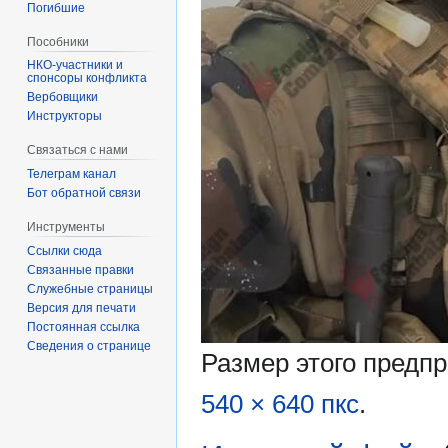
Погибшие
Пособники
спонсоры конфликта
‏‎Вербовщики
Инструкторы
Связаться с нами
Телеграм канал
Бот обратной связи
Инструменты
Ссылки сюда
Связанные правки
Служебные страницы
Версия для печати
Постоянная ссылка
Сведения о странице
Размер этого предп
540 × 640 пкс
.