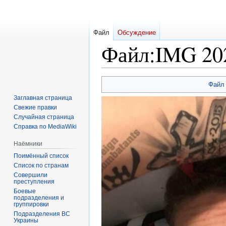
Файл
Обсуждение
Файл
:
IMG 20
Перейти
Перейти
Файл
к
к
Заглавная страница
навигации
поиску
Свежие правки
Случайная страница
Справка по MediaWiki
Наёмники
Поимённый список
Список по странам
Совершили
преступления
Боевые
подразделения и
группировки
Подразделения ВС
Украины