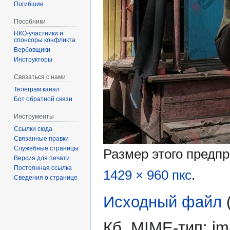
Погибшие
Пособники
спонсоры конфликта
‏‎Вербовщики
Инструкторы
Связаться с нами
Телеграм канал
Бот обратной связи
Инструменты
Ссылки сюда
Связанные правки
Служебные страницы
Размер этого предп
Версия для печати
Постоянная ссылка
1429 × 960 пкс
.
Сведения о странице
Исходный файл
‎
Кб, MIME-тип:
im