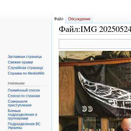
Файл
Обсуждение
Файл
:
IMG 20250524 
Перейти
Перейти
к
к
навигации
поиску
Заглавная страница
Свежие правки
Случайная страница
Справка по MediaWiki
Наёмники
Поимённый список
Список по странам
Совершили
преступления
Боевые
подразделения и
группировки
Подразделения ВС
Украины