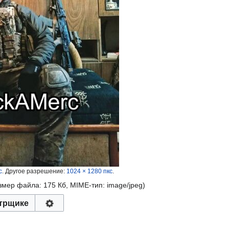
с
.
Другое разрешение:
1024 × 1280 пкс
.
азмер файла: 175 Кб, MIME-тип:
image/jpeg
)
трщике