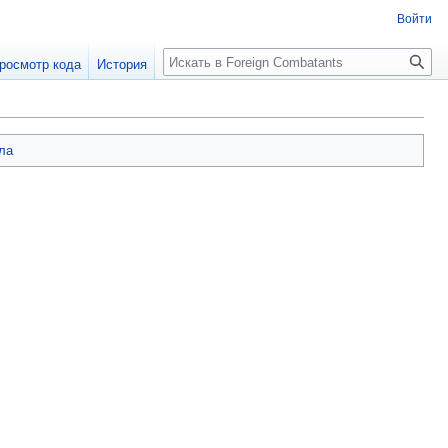
Войти
росмотр кода
История
ла