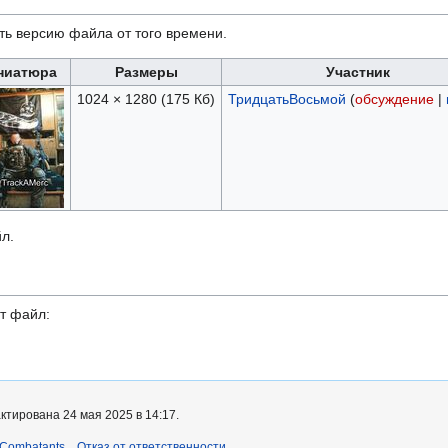
ть версию файла от того времени.
ниатюра
Размеры
Участник
1024 × 1280
(175 Кб)
ТридцатьВосьмой
(
обсуждение
|
л.
т файл:
ктирована 24 мая 2025 в 14:17.
 Combatants
Отказ от ответственности