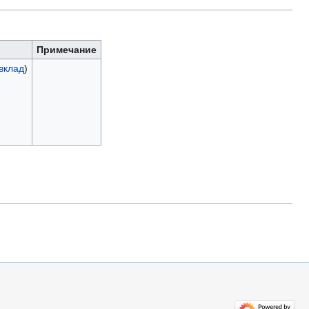
Примечание
вклад
)