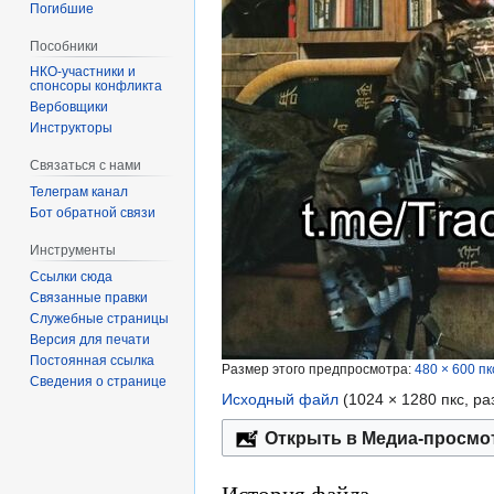
Погибшие
Пособники
спонсоры конфликта
‏‎Вербовщики
Инструкторы
Связаться с нами
Телеграм канал
Бот обратной связи
Инструменты
Ссылки сюда
Связанные правки
Служебные страницы
Версия для печати
Постоянная ссылка
Размер этого предпросмотра:
480 × 600 пк
Сведения о странице
Исходный файл
‎
(1024 × 1280 пкс, р
Открыть в Медиа-просмо