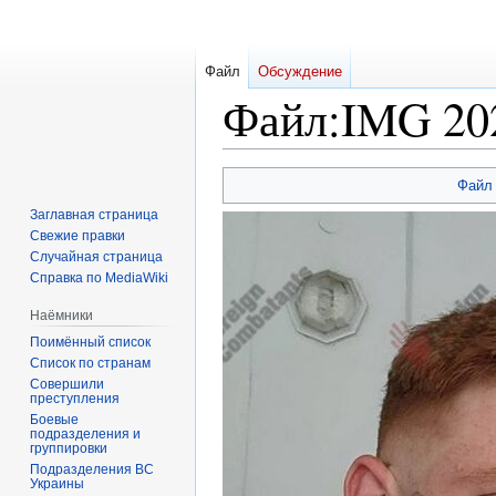
Файл
Обсуждение
Файл
:
IMG 20
Перейти
Перейти
Файл
к
к
Заглавная страница
навигации
поиску
Свежие правки
Случайная страница
Справка по MediaWiki
Наёмники
Поимённый список
Список по странам
Совершили
преступления
Боевые
подразделения и
группировки
Подразделения ВС
Украины