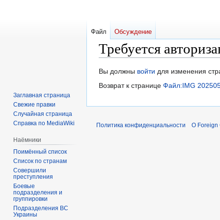
Файл
Обсуждение
Требуется авториза
Перейти
Перейти
Вы должны
войти
для изменения стр
к
к
Возврат к странице
Файл:IMG 202505
навигации
поиску
Заглавная страница
Свежие правки
Случайная страница
Справка по MediaWiki
Политика конфиденциальности
О Foreign
Наёмники
Поимённый список
Список по странам
Совершили
преступления
Боевые
подразделения и
группировки
Подразделения ВС
Украины