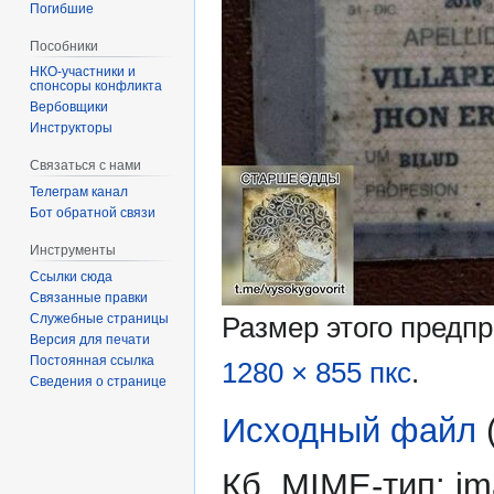
Погибшие
Пособники
спонсоры конфликта
‏‎Вербовщики
Инструкторы
Связаться с нами
Телеграм канал
Бот обратной связи
Инструменты
Ссылки сюда
Связанные правки
Служебные страницы
Размер этого предп
Версия для печати
Постоянная ссылка
1280 × 855 пкс
.
Сведения о странице
Исходный файл
‎
Кб, MIME-тип:
im