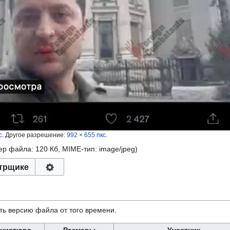
с
.
Другое разрешение:
992 × 655 пкс
.
мер файла: 120 Кб, MIME-тип:
image/jpeg
)
трщике
ть версию файла от того времени.