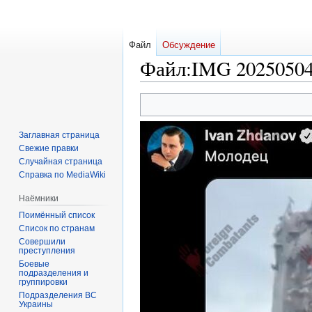
Файл
Обсуждение
Файл
:
IMG 20250504
Перейти
Перейти
к
к
навигации
поиску
Заглавная страница
Свежие правки
Случайная страница
Справка по MediaWiki
Наёмники
Поимённый список
Список по странам
Совершили
преступления
Боевые
подразделения и
группировки
Подразделения ВС
Украины