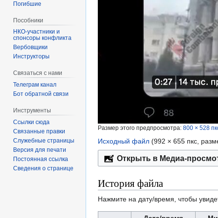
Погибшие
Пособники
спонсоры конфликта
‏‎Вербовщики
Инструкторы
Связаться с нами
Телеграм канал
Бот обратной связи
Инструменты
Ссылки сюда
Размер этого предпросмотра:
800 × 528 пк
Связанные правки
Служебные страницы
Исходный файл
‎
(992 × 655 пкс, раз
Версия для печати
Открыть в Медиа-просмо
Постоянная ссылка
Сведения о странице
История файла
Нажмите на дату/время, чтобы увиде