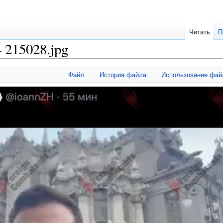
Читать
П
 215028.jpg
Файл
История файла
Использование фай