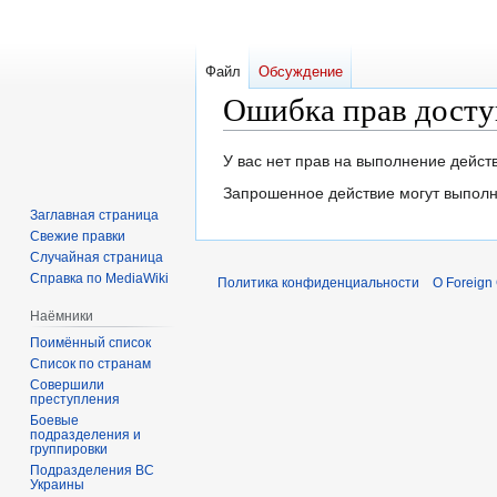
Файл
Обсуждение
Ошибка прав досту
Перейти
Перейти
У вас нет прав на выполнение дейс
к
к
Запрошенное действие могут выполн
навигации
поиску
Заглавная страница
Свежие правки
Случайная страница
Справка по MediaWiki
Политика конфиденциальности
О Foreign
Наёмники
Поимённый список
Список по странам
Совершили
преступления
Боевые
подразделения и
группировки
Подразделения ВС
Украины