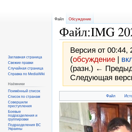
Файл
Обсуждение
Файл
:
IMG 20
Версия от 00:44,
(
обсуждение
|
вк
Заглавная страница
Свежие правки
(разн.) ← Предыд
Случайная страница
Справка по MediaWiki
Следующая верси
Наёмники
Поимённый список
Перейти
Перейти
Файл
Ист
Список по странам
к
к
Совершили
преступления
навигации
поиску
Боевые
подразделения и
группировки
Подразделения ВС
Украины