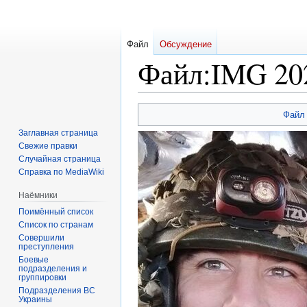
Файл
Обсуждение
Файл
:
IMG 202
Перейти
Перейти
Файл
к
к
Заглавная страница
навигации
поиску
Свежие правки
Случайная страница
Справка по MediaWiki
Наёмники
Поимённый список
Список по странам
Совершили
преступления
Боевые
подразделения и
группировки
Подразделения ВС
Украины