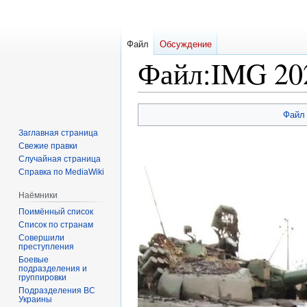
Файл
Обсуждение
Файл
:
IMG 202
Перейти
Перейти
Файл
к
к
Заглавная страница
навигации
поиску
Свежие правки
Случайная страница
Справка по MediaWiki
Наёмники
Поимённый список
Список по странам
Совершили
преступления
Боевые
подразделения и
группировки
Подразделения ВС
Украины