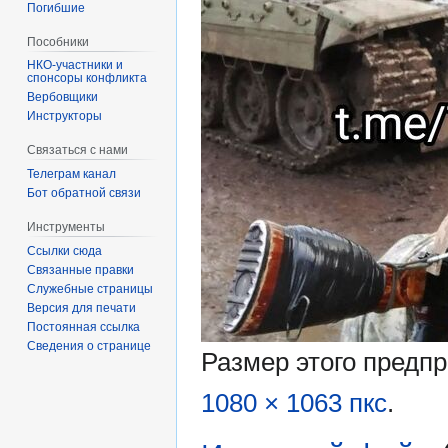
Погибшие
Пособники
спонсоры конфликта
‏‎Вербовщики
Инструкторы
Связаться с нами
Телеграм канал
Бот обратной связи
Инструменты
Ссылки сюда
Связанные правки
Служебные страницы
Версия для печати
Постоянная ссылка
Сведения о странице
Размер этого предп
1080 × 1063 пкс
.