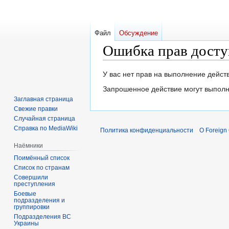
Файл
Обсуждение
Ошибка прав досту
Перейти
Перейти
У вас нет прав на выполнение дейс
к
к
Запрошенное действие могут выполн
навигации
поиску
Заглавная страница
Свежие правки
Случайная страница
Справка по MediaWiki
Политика конфиденциальности
О Foreign
Наёмники
Поимённый список
Список по странам
Совершили
преступления
Боевые
подразделения и
группировки
Подразделения ВС
Украины