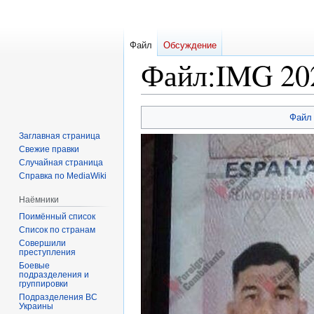
Файл
Обсуждение
Файл
:
IMG 202
Перейти
Перейти
Файл
к
к
Заглавная страница
навигации
поиску
Свежие правки
Случайная страница
Справка по MediaWiki
Наёмники
Поимённый список
Список по странам
Совершили
преступления
Боевые
подразделения и
группировки
Подразделения ВС
Украины