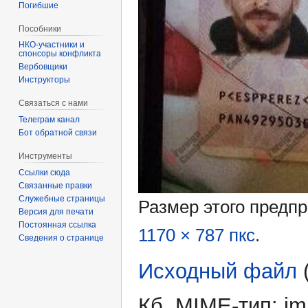
Погибшие
Пособники
спонсоры конфликта
‏‎Вербовщики
Инструкторы
Связаться с нами
Телеграм канал
Бот обратной связи
Инструменты
Ссылки сюда
Связанные правки
Служебные страницы
Размер этого предп
Версия для печати
Постоянная ссылка
1170 × 787 пкс
.
Сведения о странице
Исходный файл
‎
Кб, MIME-тип:
im