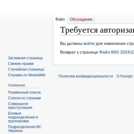
Файл
Обсуждение
Требуется авториза
Перейти
Перейти
Вы должны
войти
для изменения стр
к
к
Возврат к странице
Файл:IMG 202410
навигации
поиску
Заглавная страница
Свежие правки
Случайная страница
Справка по MediaWiki
Политика конфиденциальности
О Foreign
Наёмники
Поимённый список
Список по странам
Совершили
преступления
Боевые
подразделения и
группировки
Подразделения ВС
Украины