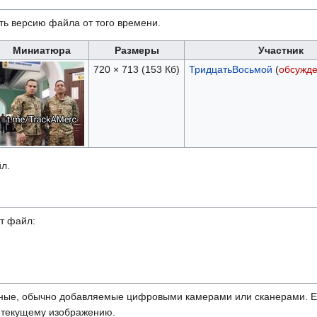
ть версию файла от того времени.
Миниатюра
Размеры
Участник
720 × 713
(153 Кб)
ТридцатьВосьмой
(
обсужд
л.
т файл:
ные, обычно добавляемые цифровыми камерами или сканерами. Ес
ь текущему изображению.