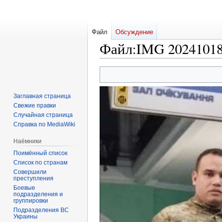
Файл
Обсуждение
Файл
:
IMG 20241018
Перейти
Перейти
к
к
навигации
поиску
Заглавная страница
Свежие правки
Случайная страница
Справка по MediaWiki
Наёмники
Поимённый список
Список по странам
Совершили
преступления
Боевые
подразделения и
группировки
Подразделения ВС
Украины