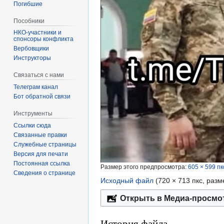
Погибшие
Пособники
спонсоры конфликта
‏‎Вербовщики
Инструкторы
Связаться с нами
Телеграм канал
Бот обратной связи
Инструменты
Ссылки сюда
Связанные правки
Служебные страницы
Версия для печати
Постоянная ссылка
Размер этого предпросмотра:
605 × 599 пк
Сведения о странице
Исходный файл
‎
(720 × 713 пкс, раз
Открыть в Медиа-просмо
История файла