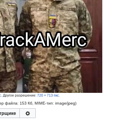
с
.
Другое разрешение:
720 × 713 пкс
.
мер файла: 153 Кб, MIME-тип:
image/jpeg
)
трщике