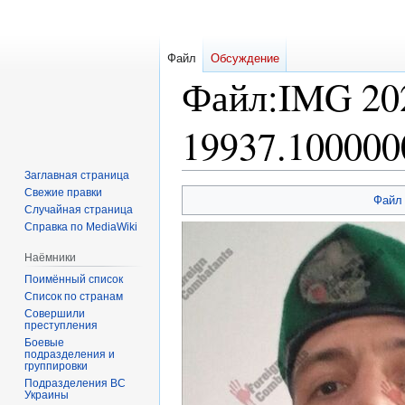
Файл
Обсуждение
Файл
:
IMG 20
19937.100000
Заглавная страница
Свежие правки
Перейти
Перейти
Файл
Случайная страница
к
к
Справка по MediaWiki
навигации
поиску
Наёмники
Поимённый список
Список по странам
Совершили
преступления
Боевые
подразделения и
группировки
Подразделения ВС
Украины