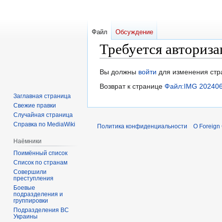
Файл
Обсуждение
Требуется авториза
Перейти
Перейти
Вы должны
войти
для изменения стр
к
к
Возврат к странице
Файл:IMG 202406
навигации
поиску
Заглавная страница
Свежие правки
Случайная страница
Справка по MediaWiki
Политика конфиденциальности
О Foreign
Наёмники
Поимённый список
Список по странам
Совершили
преступления
Боевые
подразделения и
группировки
Подразделения ВС
Украины