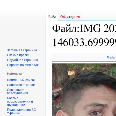
Файл
Обсуждение
Файл
:
IMG 20
146033.69999
Заглавная страница
Свежие правки
Перейти
Перейти
Файл
Случайная страница
к
к
Справка по MediaWiki
навигации
поиску
Наёмники
Поимённый список
Список по странам
Совершили
преступления
Боевые
подразделения и
группировки
Подразделения ВС
Украины