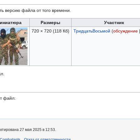
ть версию файла от того времени.
иниатюра
Размеры
Участник
720 × 720
(118 Кб)
ТридцатьВосьмой
(
обсуждение
л.
т файл:
ктирована 27 мая 2025 в 12:53.
 Combatants
Отказ от ответственности