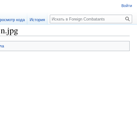
Войти
росмотр кода
История
n.jpg
ла