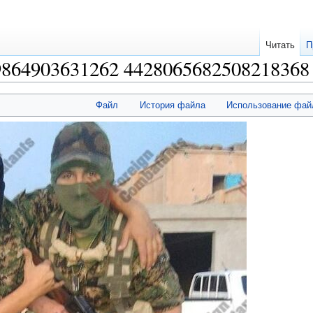
Читать
П
9864903631262 4428065682508218368 
Файл
История файла
Использование фай