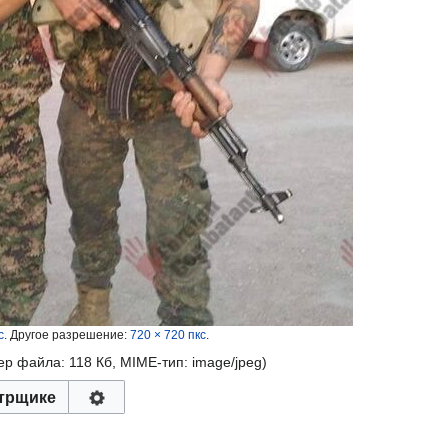
с
.
Другое разрешение:
720 × 720 пкс
.
мер файла: 118 Кб, MIME-тип:
image/jpeg
)
трщике