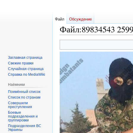
Файл
Обсуждение
Файл
:
89834543 259
Перейти
Перейти
к
к
навигации
поиску
Заглавная страница
Свежие правки
Случайная страница
Справка по MediaWiki
Наёмники
Поимённый список
Список по странам
Совершили
преступления
Боевые
подразделения и
группировки
Подразделения ВС
Украины