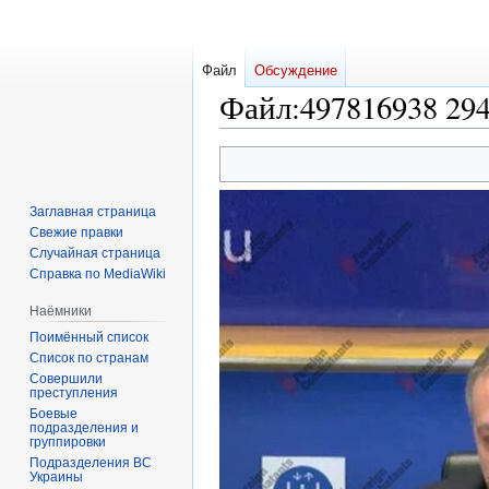
Файл
Обсуждение
Файл
:
497816938 29
Перейти
Перейти
к
к
навигации
поиску
Заглавная страница
Свежие правки
Случайная страница
Справка по MediaWiki
Наёмники
Поимённый список
Список по странам
Совершили
преступления
Боевые
подразделения и
группировки
Подразделения ВС
Украины