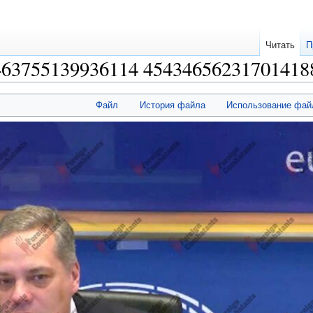
Читать
П
463755139936114 454346562317014188
Файл
История файла
Использование фай