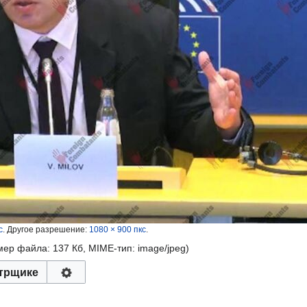
с
.
Другое разрешение:
1080 × 900 пкс
.
змер файла: 137 Кб, MIME-тип:
image/jpeg
)
трщике