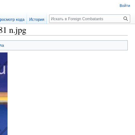
Войти
росмотр кода
История
1 n.jpg
ла