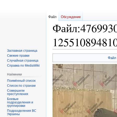
Файл
Обсуждение
Файл
:
476993
125510894810
Заглавная страница
Свежие правки
Перейти
Перейти
Файл
Случайная страница
к
к
Справка по MediaWiki
навигации
поиску
Наёмники
Поимённый список
Список по странам
Совершили
преступления
Боевые
подразделения и
группировки
Подразделения ВС
Украины