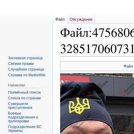
Файл
Обсуждение
Файл
:
475680
328517060731
Заглавная страница
Свежие правки
Перейти
Перейти
Файл
Случайная страница
к
к
Справка по MediaWiki
навигации
поиску
Наёмники
Поимённый список
Список по странам
Совершили
преступления
Боевые
подразделения и
группировки
Подразделения ВС
Украины