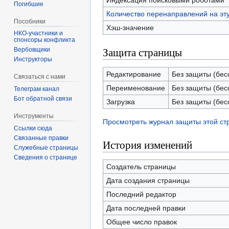
Индексация поисковыми роботами
Погибшие
Количество перенаправлений на эт
Пособники
Хэш-значение
спонсоры конфликта
Защита страницы
‏‎Вербовщики
Инструкторы
Редактирование
Без защиты (бес
Связаться с нами
Переименование
Без защиты (бес
Телеграм канал
Бот обратной связи
Загрузка
Без защиты (бес
Инструменты
Просмотреть журнал защиты этой с
Ссылки сюда
Связанные правки
История изменений
Служебные страницы
Сведения о странице
Создатель страницы
Дата создания страницы
Последний редактор
Дата последней правки
Общее число правок