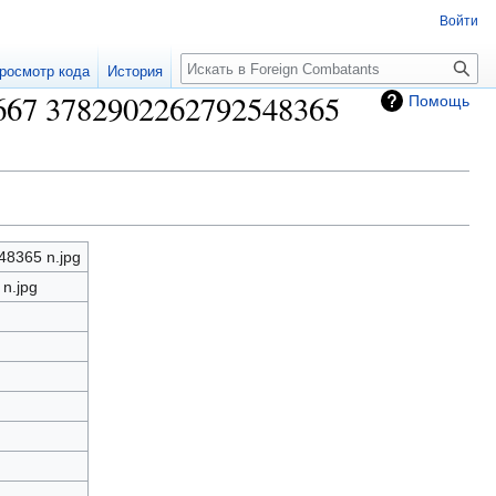
Войти
росмотр кода
История
667 3782902262792548365
Помощь
8365 n.jpg
n.jpg