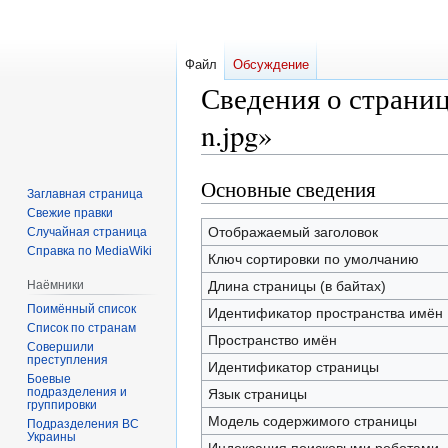
Файл
Обсуждение
Сведения о страни
n.jpg»
Основные сведения
Перейти
Перейти
Заглавная страница
к
к
Свежие правки
навигации
поиску
Отображаемый заголовок
Случайная страница
Справка по MediaWiki
Ключ сортировки по умолчанию
Наёмники
Длина страницы (в байтах)
Поимённый список
Идентификатор пространства имён
Список по странам
Пространство имён
Совершили
преступления
Идентификатор страницы
Боевые
подразделения и
Язык страницы
группировки
Модель содержимого страницы
Подразделения ВС
Украины