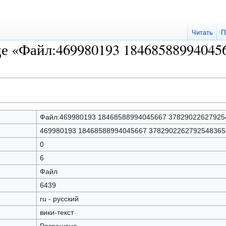
Читать
П
це «Файл:469980193 18468588994045
Файл:469980193 18468588994045667 378290226279254
469980193 18468588994045667 3782902262792548365 
0
6
Файл
6439
ru - русский
вики-текст