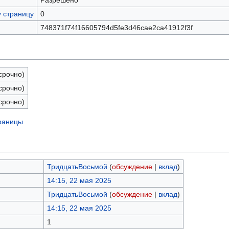
Разрешено
у страницу
0
748371f74f16605794d5fe3d46cae2ca41912f3f
срочно)
срочно)
срочно)
траницы
ТридцатьВосьмой
(
обсуждение
|
вклад
)
14:15, 22 мая 2025
ТридцатьВосьмой
(
обсуждение
|
вклад
)
14:15, 22 мая 2025
1