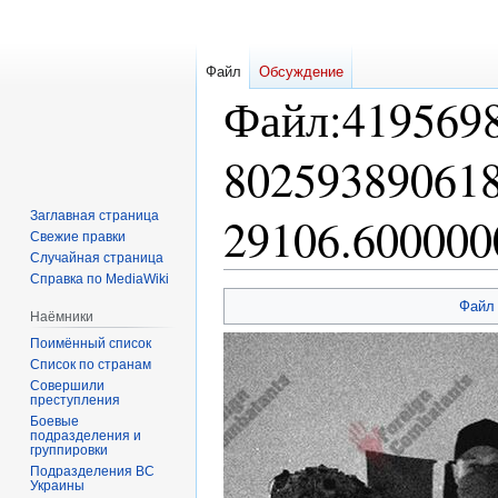
Файл
Обсуждение
Файл
:
419569
80259389061
Заглавная страница
29106.600000
Свежие правки
Случайная страница
Справка по MediaWiki
Перейти
Перейти
Файл
Наёмники
к
к
Поимённый список
навигации
поиску
Список по странам
Совершили
преступления
Боевые
подразделения и
группировки
Подразделения ВС
Украины