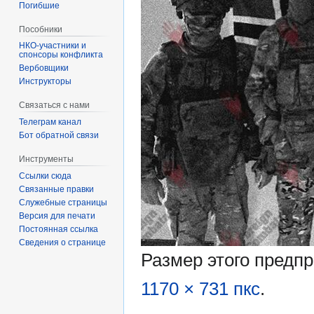
Погибшие
Пособники
спонсоры конфликта
‏‎Вербовщики
Инструкторы
Связаться с нами
Телеграм канал
Бот обратной связи
Инструменты
Ссылки сюда
Связанные правки
Служебные страницы
Версия для печати
Постоянная ссылка
Сведения о странице
Размер этого предп
1170 × 731 пкс
.