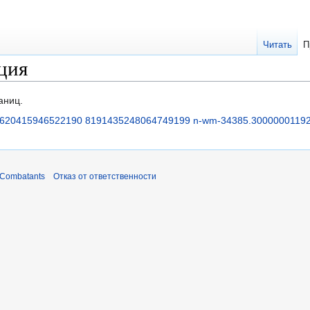
Читать
П
ция
аниц.
620415946522190 8191435248064749199 n-wm-34385.30000001192 
 Combatants
Отказ от ответственности