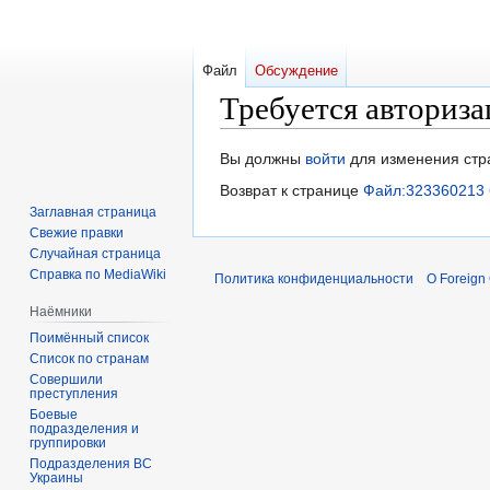
Файл
Обсуждение
Требуется авториза
Перейти
Перейти
Вы должны
войти
для изменения стр
к
к
Возврат к странице
Файл:323360213 
навигации
поиску
Заглавная страница
Свежие правки
Случайная страница
Справка по MediaWiki
Политика конфиденциальности
О Foreign
Наёмники
Поимённый список
Список по странам
Совершили
преступления
Боевые
подразделения и
группировки
Подразделения ВС
Украины