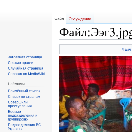
Файл
Обсуждение
Файл
:
Ээг3.jp
Перейти
Перейти
Файл
к
к
Заглавная страница
навигации
поиску
Свежие правки
Случайная страница
Справка по MediaWiki
Наёмники
Поимённый список
Список по странам
Совершили
преступления
Боевые
подразделения и
группировки
Подразделения ВС
Украины