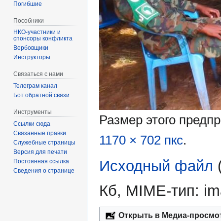
Погибшие
Пособники
спонсоры конфликта
‏‎Вербовщики
Инструкторы
Связаться с нами
Телеграм канал
Бот обратной связи
Инструменты
Размер этого предп
Ссылки сюда
Связанные правки
1170 × 702 пкс
.
Служебные страницы
Версия для печати
Исходный файл
‎
Постоянная ссылка
Сведения о странице
Кб, MIME-тип:
im
Открыть в Медиа-просмо