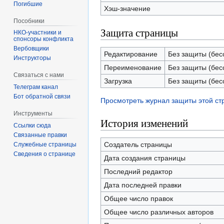
Погибшие
Хэш-значение
Пособники
Защита страницы
спонсоры конфликта
‏‎Вербовщики
Редактирование
Без защиты (бес
Инструкторы
Переименование
Без защиты (бес
Связаться с нами
Загрузка
Без защиты (бес
Телеграм канал
Бот обратной связи
Просмотреть журнал защиты этой с
Инструменты
История изменений
Ссылки сюда
Связанные правки
Создатель страницы
Служебные страницы
Сведения о странице
Дата создания страницы
Последний редактор
Дата последней правки
Общее число правок
Общее число различных авторов