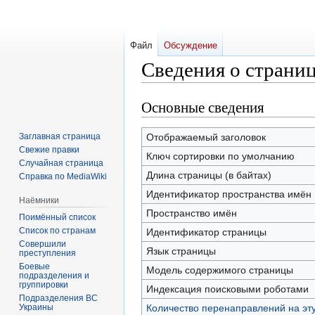
Файл
Обсуждение
Сведения о страни
Основные сведения
Перейти
Перейти
к
к
навигации
поиску
Заглавная страница
Отображаемый заголовок
Свежие правки
Ключ сортировки по умолчанию
Случайная страница
Длина страницы (в байтах)
Справка по MediaWiki
Идентификатор пространства имён
Наёмники
Пространство имён
Поимённый список
Список по странам
Идентификатор страницы
Совершили
Язык страницы
преступления
Боевые
Модель содержимого страницы
подразделения и
группировки
Индексация поисковыми роботами
Подразделения ВС
Украины
Количество перенаправлений на эт