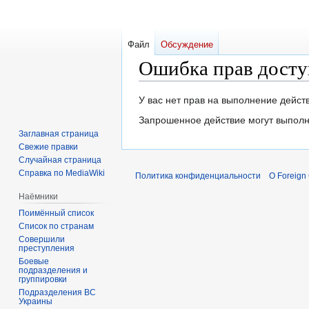
Файл
Обсуждение
Ошибка прав досту
Перейти
Перейти
У вас нет прав на выполнение дейс
к
к
Запрошенное действие могут выполн
навигации
поиску
Заглавная страница
Свежие правки
Случайная страница
Справка по MediaWiki
Политика конфиденциальности
О Foreign
Наёмники
Поимённый список
Список по странам
Совершили
преступления
Боевые
подразделения и
группировки
Подразделения ВС
Украины