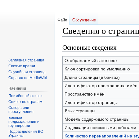
Файл
Обсуждение
Сведения о страниц
Основные сведения
Перейти
Перейти
к
к
навигации
поиску
Заглавная страница
Отображаемый заголовок
Свежие правки
Ключ сортировки по умолчанию
Случайная страница
Длина страницы (в байтах)
Справка по MediaWiki
Идентификатор пространства имён
Наёмники
Пространство имён
Поимённый список
Список по странам
Идентификатор страницы
Совершили
Язык страницы
преступления
Боевые
Модель содержимого страницы
подразделения и
группировки
Индексация поисковыми роботами
Подразделения ВС
Украины
Количество перенаправлений на эт