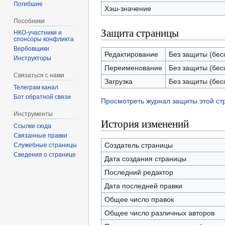
Погибшие
Хэш-значение
Пособники
Защита страницы
спонсоры конфликта
‏‎Вербовщики
Редактирование
Без защиты (бес
Инструкторы
Переименование
Без защиты (бес
Связаться с нами
Загрузка
Без защиты (бес
Телеграм канал
Бот обратной связи
Просмотреть журнал защиты этой с
Инструменты
История изменений
Ссылки сюда
Связанные правки
Создатель страницы
Служебные страницы
Сведения о странице
Дата создания страницы
Последний редактор
Дата последней правки
Общее число правок
Общее число различных авторов